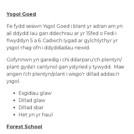
Ysgol Goed
Fe fydd sesiwn Ysgol Goed i blant yr adran am yn
ail ddydd Iau gan ddechrau ar yr 15fed o Fedi i
flwyddyn 5 a 6. Cadwch lygad ar gylchlythyr yr
ysgol rhag ofn i ddyddiadau newid.
Gofynnwn yn garedig i chi ddarparu'ch plentyn/
plant gyda'r canlynol gan ystyried y tywydd. Mae
angen i'ch plentyn/plant i wisgo'r dillad addas i'r
ysgol.
Esgidiau glaw
Dillad glaw
Dillad sbar
Het yn yr haul
Forest School