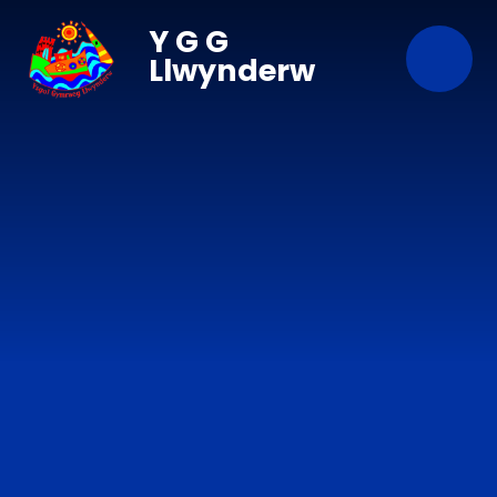
Skip to content ↓
Y G G
Llwynderw